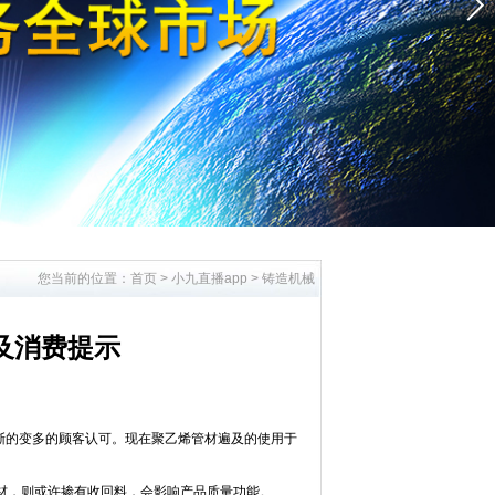
您当前的位置：
首页
>
小九直播app
>
铸造机械
遍及消费提示
的变多的顾客认可。现在聚乙烯管材遍及的使用于
材，则或许掺有收回料，会影响产品质量功能。