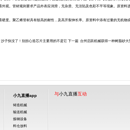
外观。管材规则要求产品外表应润滑，无杂质、无洼陷及色彩不平等现象。原资料选
硬度。聚乙烯管材具有较高的耐性，及高开裂伸长率。原资料中添有过量的无机物或
沙子快没了！别担心造芯片主要用的不是它
下一篇:
台州启跃机械获得一种树脂砂大
与
小九直播
互动
小九直播app
铸造机械
输送机械
炼钢设备
料仓放料