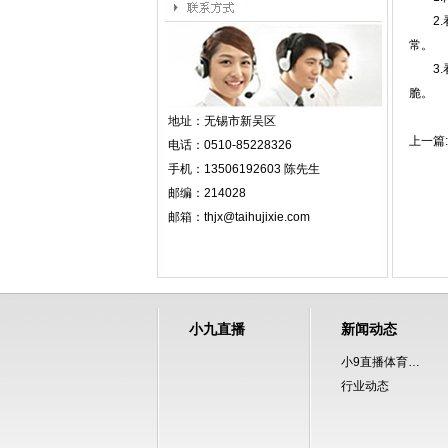
2.看
常。
3.看
脆。
地址：
无锡市新吴区
上一篇:
电话：
0510-85228326
手机：
13506192603
陈先生
邮编：
214028
邮箱：
thjx@taihujixie.com
小九直播
新闻动态
小9直播体育免费直播
行业动态