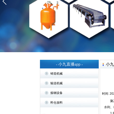
- 小九直播app -
小九
铸造机械
输送机械
炼钢设备
时间: 202
聚乙烯
料仓放料
水利、
1.闻