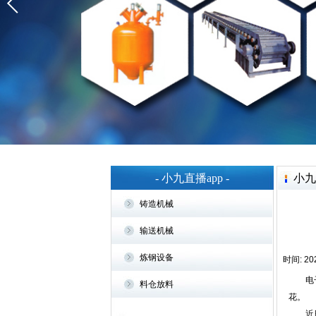
- 小九直播app -
小九
铸造机械
输送机械
炼钢设备
时间: 202
电子废
料仓放料
花。
近日，