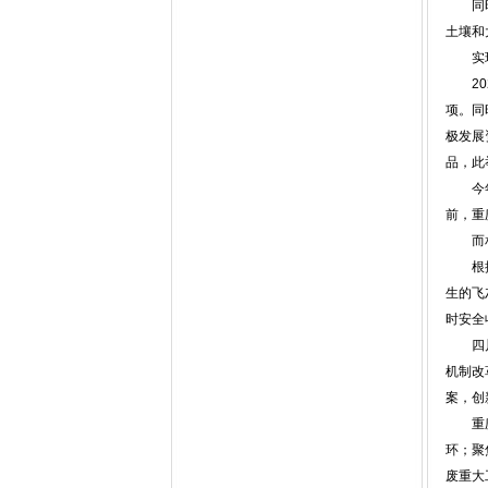
同时，
土壤和
实现固
202
项。同
极发展
品，此
今年初
前，重
而相邻
根据川
生的飞
时安全
四川泸
机制改
案，创
重庆市
环；聚
废重大