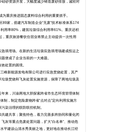
少硅砂资源开发，大幅度减少铸造废砂排放，减轻对
成为重庆推进固态废料综合利用的重要抓手。
9家，搭建汽车制造企业“无废”技术标准体系174
利用率80%，建筑垃圾综合利用率61%。重庆还积
起，重庆旅游餐饮住宿业将禁止主动提供一次性用
急填埋场。在新的生活垃圾应急填埋场建成投运之
问题便成了企业当前的一大难题。
有效处置的困境。
三峰新能源发电有限公司进行应急焚烧处置，其产
享垃圾焚烧和飞灰处置实施资源，保障了两地垃圾及
年来，川渝两地大胆探索跨省市生态环境管理体制
体制，制定危险废物跨省“点对点”定向利用实施方
新污染治理的联防联控机制。
共建共享；聚焦特色，着力完善多跨协同和量化闭
飞灰等重点危废处置问题，扩大“白名单”、推动危
高水平建设山清水秀美丽之地，更好地在推动长江经