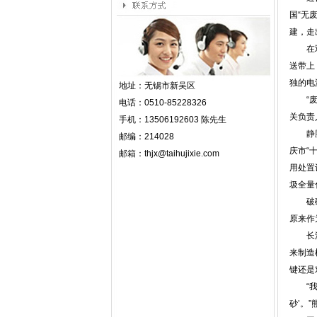
国“无
建，走
在双桥
送带上
独的电
地址：
无锡市新吴区
“废弃
电话：
0510-85228326
关负责
手机：
13506192603
陈先生
静脉产
邮编：
214028
庆市“
邮箱：
thjx@taihujixie.com
用处置
圾全量
破碎、
原来作
长江材
来制造
键还是
“我们
砂’。