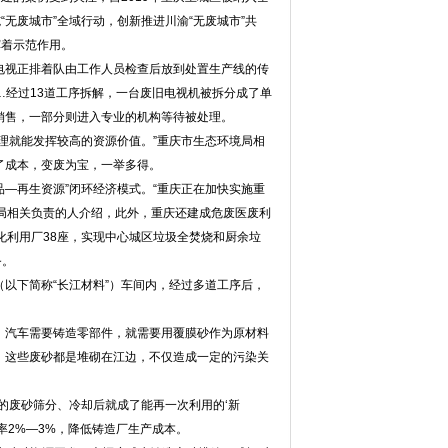
无废城市”全域行动，创新推进川渝“无废城市”共
挥着示范作用。
视正排着队由工作人员检查后放到处置生产线的传
…经过13道工序拆解，一台废旧电视机被拆分成了单
销售，一部分则进入专业的机构等待被处理。
就能发挥较高的资源价值。”重庆市生态环境局相
了成本，变废为宝，一举多得。
—再生资源”闭环经济模式。“重庆正在加快实施重
境局相关负责的人介绍，此外，重庆还建成危废医废利
化利用厂38座，实现中心城区垃圾全焚烧和厨余垃
务。
下简称“长江材料”）车间内，经过多道工序后，
汽车需要铸造零部件，就需要用覆膜砂作为原材料
，这些废砂都是堆砌在江边，不仅造成一定的污染关
废砂筛分、冷却后就成了能再一次利用的‘新
率2%—3%，降低铸造厂生产成本。