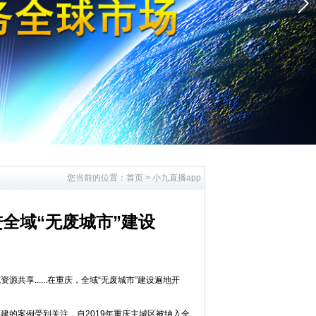
您当前的位置：
首页
>
小九直播app
全域“无废城市”建设
享......在重庆，全域“无废城市”建设遍地开
的案例受到关注，自2019年重庆主城区被纳入全