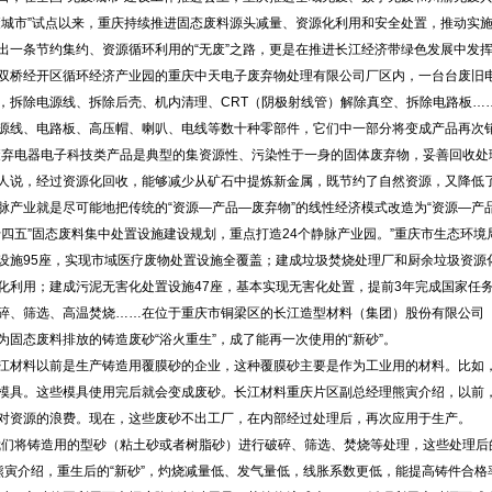
废城市”试点以来，重庆持续推进固态废料源头减量、资源化利用和安全处置，推动实施“
出一条节约集约、资源循环利用的“无废”之路，更是在推进长江经济带绿色发展中发
经开区循环经济产业园的重庆中天电子废弃物处理有限公司厂区内，一台台废旧电
，拆除电源线、拆除后壳、机内清理、CRT（阴极射线管）解除真空、拆除电路板…
源线、电路板、高压帽、喇叭、电线等数十种零部件，它们中一部分将变成产品再次
电器电子科技类产品是典型的集资源性、污染性于一身的固体废弃物，妥善回收处理
人说，经过资源化回收，能够减少从矿石中提炼新金属，既节约了自然资源，又降低
业就是尽可能地把传统的“资源—产品—废弃物”的线性经济模式改造为“资源—产品
十四五”固态废料集中处置设施建设规划，重点打造24个静脉产业园。”重庆市生态环
设施95座，实现市域医疗废物处置设施全覆盖；建成垃圾焚烧处理厂和厨余垃圾资源
化利用；建成污泥无害化处置设施47座，基本实现无害化处置，提前3年完成国家任
筛选、高温焚烧……在位于重庆市铜梁区的长江造型材料（集团）股份有限公司（以
为固态废料排放的铸造废砂“浴火重生”，成了能再一次使用的“新砂”。
料以前是生产铸造用覆膜砂的企业，这种覆膜砂主要是作为工业用的材料。比如，
模具。这些模具使用完后就会变成废砂。长江材料重庆片区副总经理熊寅介绍，以前
对资源的浪费。现在，这些废砂不出工厂，在内部经过处理后，再次应用于生产。
将铸造用的型砂（粘土砂或者树脂砂）进行破碎、筛选、焚烧等处理，这些处理后的
”熊寅介绍，重生后的“新砂”，灼烧减量低、发气量低，线胀系数更低，能提高铸件合格