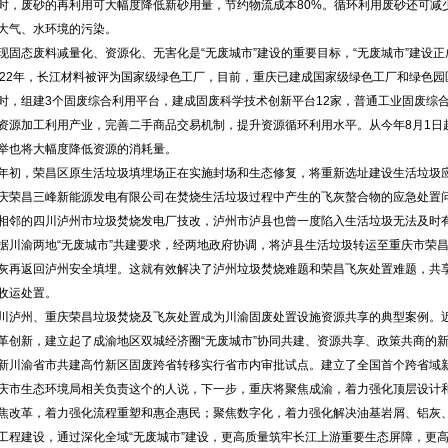
废砂的再利用可大幅度降低新砂用量，节约物流成本80%。循环利用废砂还可减
大气、水环境的污染。
态废料减量化、资源化、无害化是“无废城市”建设的重要目标，“无废城市”建设正
2年，长江材料被评为国家级绿色工厂，目前，重庆已建成国家级绿色工厂和绿色园区8
时，组建3个固废综合利用平台，建成固废科学技术创新平台12家，普通工业固废综合
资源加工利用产业，完善二手商品交易机制，提升资源循环利用水平。从今年8月1日
举也将大幅度降低资源的消耗量。
，荣昌区原生活垃圾填埋场正在实施封场和生态修复，将重新选址建设生活垃圾应
庆荣昌三峰新能源发电有限公司在焚烧生活垃圾过程中产生的飞灰螯合物的应急处置
的四川泸州市垃圾焚烧发电厂技改，泸州市泸县也曾一度陷入生活垃圾无法及时
渝两地“无废城市”共建要求，经两地政府协调，将泸县生活垃圾转运至重庆市荣昌
灰再返回泸州安全填埋。这就有效解决了泸州垃圾焚烧难题和荣昌飞灰处置难题，共
收运处置。
州、重庆荣昌垃圾焚烧及飞灰处置成为川渝固废处置设施资源共享的典型案例。近
革创新，建立起了成渝地区双城经济圈“无废城市”协同共建、资源共享、政策共商的新
新川渝省市共建高竹新区固废跨省转移实行省市内审批试点。建立了全国首个跨省域
生态环境局相关负责这个的人说，下一步，重庆将聚焦成渝，着力强化顶层设计和
焦改革，着力强化流程重塑和惠企惠民；聚焦数字化，着力强化解决油基岩屑、铝灰、
工程建设，通过深化全域“无废城市”建设，更高质量筑牢长江上游重要生态屏障，更